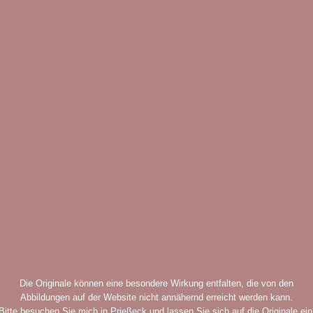
Die Originale können eine besondere Wirkung entfalten, die von den
Abbildungen auf der Website nicht annähernd erreicht werden kann.
Bitte
besuchen Sie mich in Prießeck
und lassen Sie sich auf die Originale ein